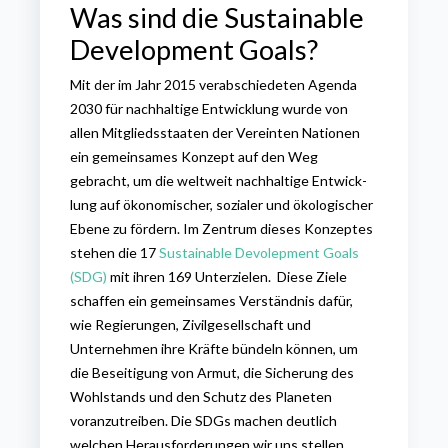
Was sind die Sustainable
Development Goals?
Mit der im Jahr 2015 verabschiedeten Agenda
2030 für nachhaltige Entwicklung wurde von
allen Mitgliedsstaaten der Vereinten Nationen
ein gemeinsames Konzept auf den Weg
gebracht, um die welt­weit nach­hal­ti­ge Ent­wick­
lung auf öko­no­mi­scher, so­zia­ler und öko­lo­gi­scher
Ebe­ne zu för­dern. Im Zentrum dieses Konzeptes
stehe
n die 17
Sustai
nable Devolepment Goals
(SDG)
mit ihren 169 Unterzielen. Diese Ziele
schaffen ein gemeinsames Verständnis dafür,
wie Regierungen, Zivilgesellschaft und
Unternehmen ihre Kräfte bündeln können, um
die Beseitigung von Armut, die Sicherung des
Wohlstands und den Schutz des Planeten
voranzutreiben. Die SDGs machen deutlich
welchen Herausforderungen wir uns stellen