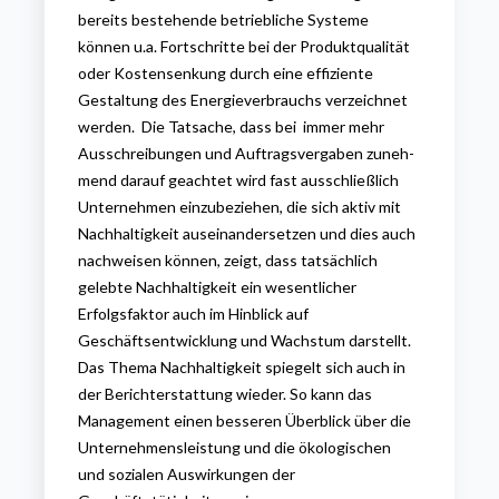
bereits bestehende betriebliche Systeme
können u.a. Fortschritte bei der Produktqualität
oder Kostensenkung durch eine effiziente
Gestaltung des Energieverbrauchs verzeichnet
werden. Die Tatsache, dass bei immer mehr
Aus­schrei­bun­gen und Auftragsvergaben
zu­neh­
mend dar­auf ge­ach­tet wird fast ausschließlich
Un­ter­neh­men einzubeziehen, die sich ak­tiv mit
Nach­hal­tig­keit aus­ein­an­der­set­zen und dies auch
nach­wei­sen kön­nen, zeigt, dass tatsächlich
gelebte Nachhaltigkeit ein
wesentlicher
Erfolgsfaktor auch im Hinblick auf
Geschäftsentwicklung und Wachstum darstellt.
Das Thema Nachhaltigkeit spiegelt sich auch in
der Berichterstattung wieder. So kann das
Management einen
besseren Überblick über die
Unternehmensleistung und die ökologischen
und sozialen Auswirkungen der