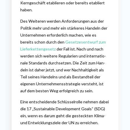
Kerngeschäft etablieren oder bereits etabliert
haben.
Des Weiteren werden Anforderungen aus der
Politik mehr und mehr ein stärkeres Handeln der
Unternehmen erforderlich machen, wie es
bereits schon durch den
Gesetzesentwurf zum
Lieferkettengesetz
der Fall ist. Nach und nach
wer­den sich wei­te­re Regularien und in­ter­na­tio­
na­le Stan­dards durch­set­zen. Die Zeit zum Han­
deln ist da­her jetzt, und wer Nach­hal­tig­keit als
Teil sei­nes Han­delns und als Bestandteil der
eigenen Unternehmensstrategie ver­steht, ist
auf dem bes­ten Weg er­folg­reich zu sein.
Eine entscheidende Schlüsselrolle nehmen dabei
die 17 „Sustainable De­ve­lop­ment Goals“ (SDG)
ein, wenn es darum geht die gesteckten Kli­ma-
und Ent­wick­lungs­zie­le der UN zu er­rei­chen.