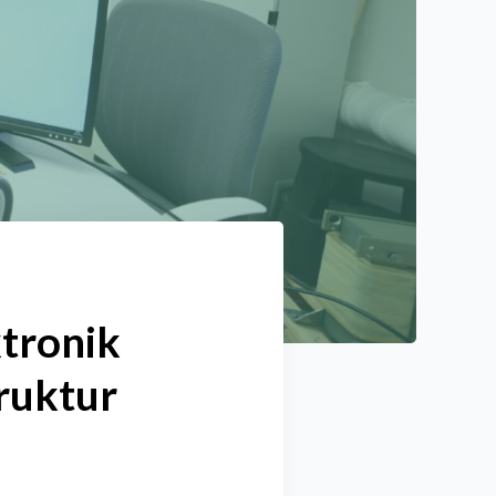
ktronik
truktur