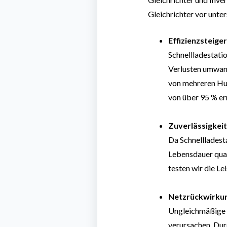
Gleichrichter vor unte
Effizienzsteige
Schnellladestati
Verlusten umwan
von mehreren Hun
von über 95 % er
Zuverlässigkei
Da Schnellladesta
Lebensdauer qual
testen wir die Le
Netzrückwirkun
Ungleichmäßige 
verursachen. Dur