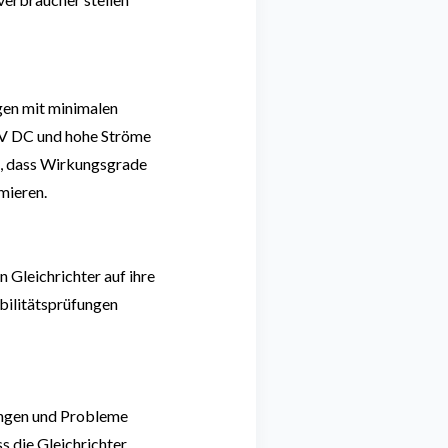
gen mit minimalen
 V DC und hohe Ströme
t, dass Wirkungsgrade
mieren.
 Gleichrichter auf ihre
bilitätsprüfungen
ngen und Probleme
s die Gleichrichter