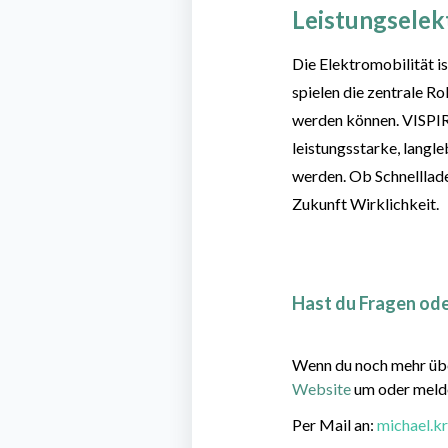
Leistungselekt
Die Elektromobilität i
spielen die zentrale R
werden können. VISPIR
leistungsstarke, lang
werden. Ob Schnelllade
Zukunft Wirklichkeit.
Hast du Fragen od
Wenn du noch mehr über
Website
um oder melde
Per Mail an:
michael.k