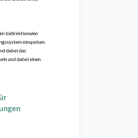
im bidirektionalen
ngssystem einspeisen.
sind dabei das
eln und dabei einen
ür
erungen