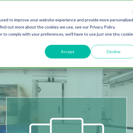
used to improve your website experience and provide more personalize
Über uns
Lösungen
Erfolge
New
find out more about the cookies we use, see our Privacy Policy.
r to comply with your preferences, we'll have to use just one tiny cookie
Accept
Decline