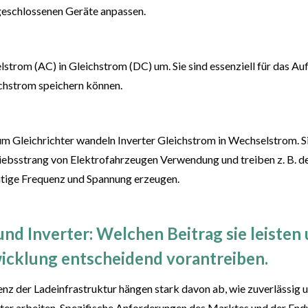
eschlossenen Geräte anpassen.
trom (AC) in Gleichstrom (DC) um. Sie sind essenziell für das Auf
ichstrom speichern können.
m Gleichrichter wandeln
Inverter
Gleichstrom in Wechselstrom
. S
iebsstrang von Elektrofahrzeugen Verwendung
und
treib
en z. B. d
chtige Frequenz und Spannung erzeugen.
nd Inverter
:
Welchen Beitrag sie leiste
wicklung entscheidend vorantreiben.
enz der Ladeinfrastruktur hängen stark davon ab, wie zuverlässig u
ter
arbeiten.
Spezifische Anforderungen de
s Marktes und der
Endv