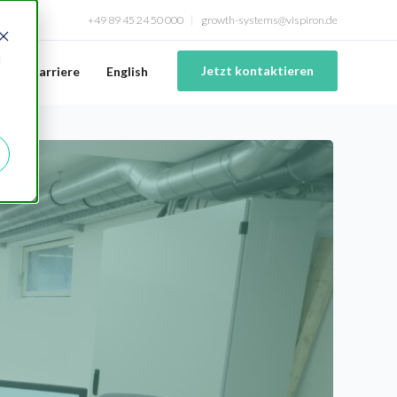
+49 89 45 24 50 000
growth-systems@vispiron.de
d
Jetzt kontaktieren
s
Karriere
English