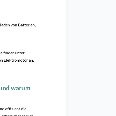
laden von Batterien,
ie
finden unter
e
n Elektromotor an,
n und warum
nd effizient die
erbraucher stellen