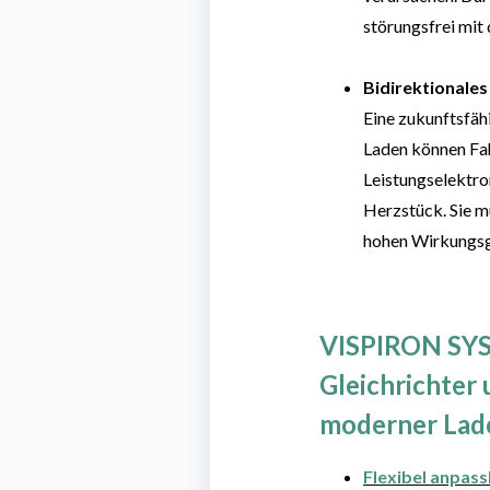
störungsfrei mit
Bidirektionales
Eine zukunftsfäh
Laden können Fah
Leistungselektro
Herzstück. Sie m
hohen Wirkungsgr
VISPIRON SYS
Gleichrichter 
moderner Lade
Flexibel anpas