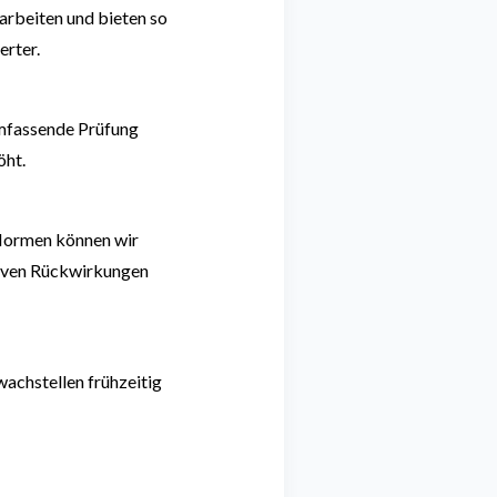
arbeiten und bieten so
erter
​.
mfassende Prüfung
öht.
 Normen
können wir
ativen Rückwirkungen
wachstellen frühzeitig