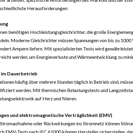
rschiedlichste Herausforderungen:
rung
onen benötigen Hochleistungsgleichrichter, die große Energiemen
deln. Moderne Gleichrichter müssen Spannungen von bis zu 1000
dert Ampere liefern. Mit spezialisierten Tests wird gewährleiste
reicht werden, um Energieverluste und Wärmeentwicklung zu mini
t im Dauerbetrieb
tionen häufig über mehrere Stunden täglich in Betrieb sind, müssen
ifiziert werden. Mit thermischen Belastungstests und Langzeitsta
istungselektronik auf Herz und Nieren.
gen und elektromagnetische Verträglichkeit (EMV)
Stromaufnahme oder Rückwirkungen ins Stromnetz können Störu
ch EMV-Tests nach IEC 61000 können Hersteller sicherstellen, das