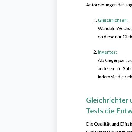
Anforderungen der ang
Gleichrichter
:
Wandeln Wechsels
da diese nur Gle
Inverter:
Als
Gegenpart zu
anderem
im Antr
indem sie die ri
Gleichrichter
u
Tests die Ent
Die Qualität und Effizi
Gleichrichter
und Inver