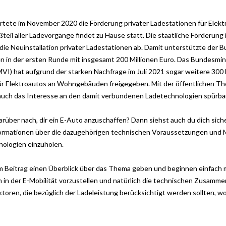
rtete im November 2020 die Förderung privater Ladestationen für
Elekt
il aller Ladevorgänge findet zu Hause statt. Die staatliche Förderung
die Neuinstallation privater
Ladestationen ab. Damit unterstützte der B
en in der ersten Runde mit
insgesamt 200 Millionen Euro. Das Bundesmin
BMVI) hat aufgrund der starken Nachfrage im Juli 2021 sogar weitere 300
für Elektroautos an Wohngebäuden freigegeben.
Mit der öffentlichen T
 auch das Interesse an den damit verbundenen
Ladetechnologien spürba
arüber nach, dir ein E-Auto anzuschaffen? Dann siehst auch du dich siche
ormationen über die dazugehörigen technischen Voraussetzungen und M
ologien einzuholen.
m Beitrag einen Überblick über das Thema geben und beginnen einfach m
in der E-Mobilität vorzustellen und natürlich die
technischen Zusammen
ktoren, die bezüglich der
Ladeleistung berücksichtigt werden sollten, wo