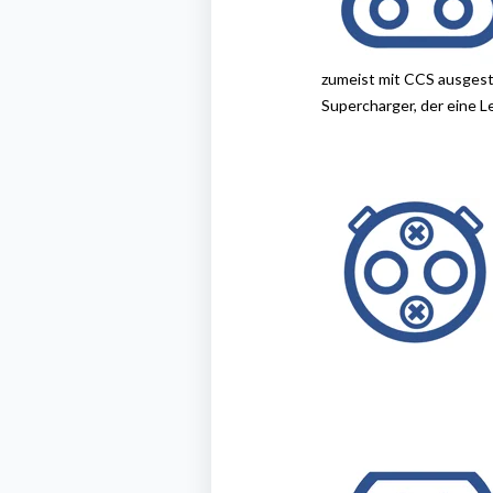
zumeist mit CCS ausgest
Superc
harger, der eine 