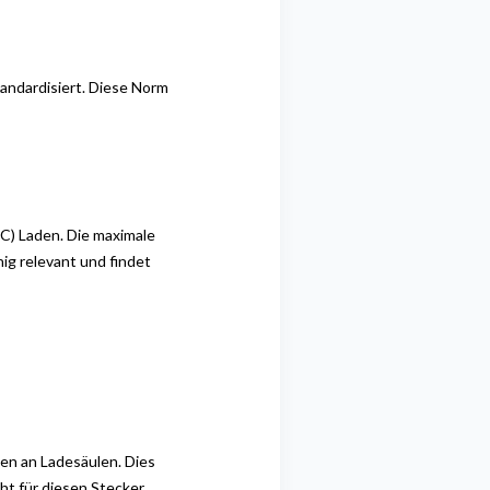
andardisiert.
Diese Norm
AC)
Laden. Die maximale
ig relevant und findet
gen an
Ladesäulen. Dies
ht für diesen Stecker