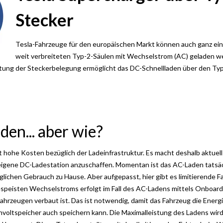
Stecker
Tesla-Fahrzeuge für den europäischen Markt können auch ganz ein
weit verbreiteten Typ-2-Säulen mit Wechselstrom (AC) geladen w
tung der Steckerbelegung ermöglicht das DC-Schnellladen über den
Typ
en... aber wie?
 hohe Kosten bezüglich der Ladeinfrastruktur. Es macht deshalb
aktuell
eigene DC-Ladestation anzuschaffen. M
omentan ist das AC-Laden tatsäch
äglichen Gebrauch zu Hause. Aber aufgepasst, hier gibt
es limitierende F
speisten Wechselstroms erfolgt im Fall des
AC-Ladens mittels
Onboard
hrzeugen verbaut ist. Das ist notwendig, damit das Fahrzeug die Energ
hvoltspeicher auch speichern kann. Die Maximalleistung des
Ladens wir