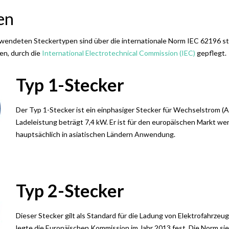
en
erwendeten Steckertypen sind über die internationale Norm
IEC 62196 st
ren, durch
die
International
Electrotechnical
Commission
(IEC)
gepflegt.
Typ 1-Stecker
Der Typ 1-Stecker is
t ein einphasiger Stecker für Wechselstrom (
Ladeleis
tung beträgt 7,4 kW.
Er ist für den
europäischen Markt wen
hauptsächlich in
asiatischen Ländern Anwendung.
Typ 2-
Stecker
Dieser Stecker gilt als Standard für die Ladung von Elektrofahrzeu
legte die Europäischen Kommission im Jahr
2013 fest. Die Norm sie