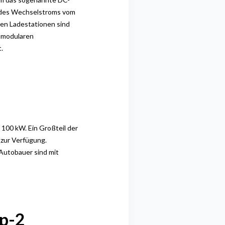
 des
Wechselstroms
vom
hen Ladestationen sind
 modularen
.
u 100
kW. Ein Großteil der
W
zur Verfügung.
n Autobauer
sind mit
yp-2