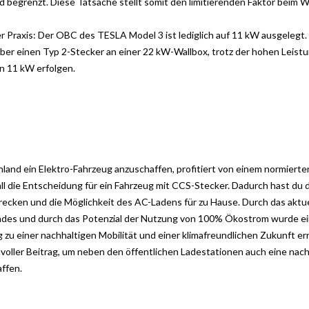
begrenzt. Diese Tatsache stellt somit den limitierenden Faktor beim
W
der Praxis: Der OBC des TESLA Model 3 ist lediglich auf 11 kW ausgelegt.
ber einen Typ 2-Stecker an einer 22 kW-Wallbox,
trotz der hohen Leistu
on 11 kW erfolgen.
hland ein Elektro-Fahrzeug anzuschaffen, profitiert von einem normiert
all die Entscheidung für ein Fahrzeug mit CCS-Stecker. Dadurch
hast du 
trecken und die Möglichkeit des AC-Ladens für zu Hause. Durch
das aktu
des und durch das Potenzial der Nutzung von 100%
Ökostrom wurde ein
zu einer nachhaltigen Mobilität und einer klimafreundlichen Zukunft er
nvoller Beitrag,
um neben den öffentlichen Ladestationen auch eine nachh
affen.