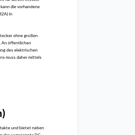
s kann die vorhandene
32A) in
Stecker
ohne großen
. An
öffentlichen
ung des elektrischen
ns muss daher mittels
)
ntakte
und bietet neben
Um das sogenannte DC-