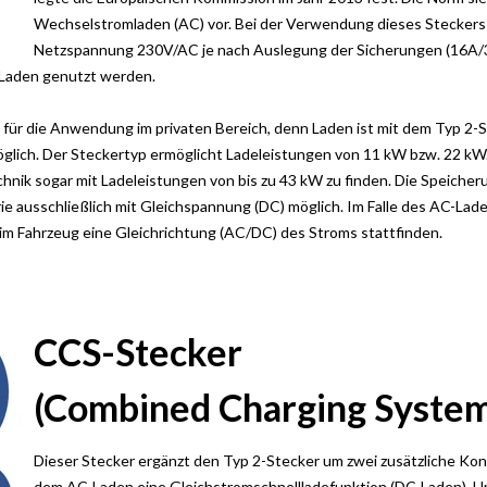
Wechselstromladen (AC)
vor. Bei der Verwendung dieses Stecker
Netzspannung 230V/AC je nach
Auslegung der Sicherungen (16A/
Laden genutzt
werden.
il für die Anwendung im privaten Bereich, denn Laden ist mit dem Typ 2-
glich.
Der Steckertyp
ermöglicht Ladeleistungen von 11 kW bzw. 22 kW
chnik sogar mit Ladeleistungen von bis
zu 43 kW zu finden. Die Speicher
ie ausschließlich mit Gleichspannung (DC) möglich. Im Falle des
AC-Lade
im Fahrzeug eine
Gleichrichtung (AC/DC) des Stroms stattfinden.
CCS-Stecker
(
Combined
Charging
System
Dieser Stecker ergänzt den Typ 2-Stecker um zwei zusätzliche Ko
dem AC-Laden eine Gleichstromschnellladefunktion
(DC-Laden
). 