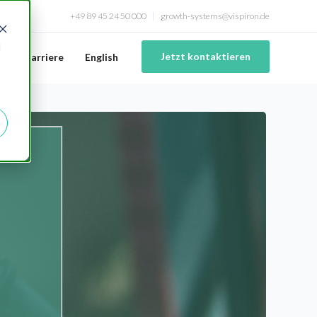
+49 89 45 24 50 000
growth-systems@vispiron.de
d
Jetzt kontaktieren
s
Karriere
English