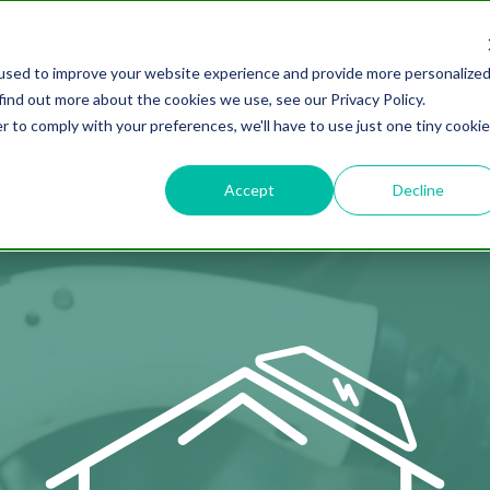
used to improve your website experience and provide more personalize
Über uns
Lösungen
Erfolge
New
find out more about the cookies we use, see our Privacy Policy.
r to comply with your preferences, we'll have to use just one tiny cookie
Accept
Decline