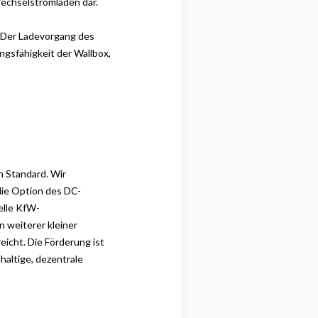
echselstromladen dar.
Der Ladevorgang des
ngsfähigkeit der Wallbox,
en
Standard. Wir
die Option des DC-
elle KfW-
 weiterer kleiner
reicht.
Die Förderung ist
altige, dezentrale